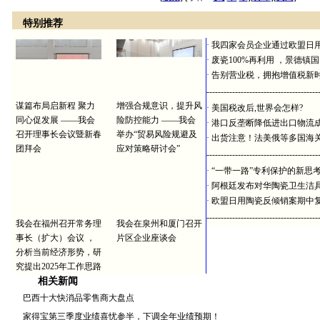
特别推荐
·
我四家会员企业通过欧盟日
·
废瓷100%再利用 ，景德镇
·
告别营业税，拥抱增值税新
---------------------------------------
谋篇布局启新程 聚力
增强合规意识，提升风
·
美国税改后,世界会怎样?
同心促发展 ——我会
险防控能力 ——我会
·
港口反垄断降低进出口物流
召开理事长会议暨新春
举办“贸易风险规避及
·
出货注意！法美俄等多国海
团拜会
应对策略研讨会”
---------------------------------------
·
“一带一路”专利保护的新思
·
阿根廷发布对华陶瓷卫生洁
·
欧盟日用陶瓷反倾销案期中
---------------------------------------
我会在福州召开常务理
我会在泉州和厦门召开
事长（扩大）会议 ，
片区企业座谈会
分析当前经济形势，研
究提出2025年工作思路
相关新闻
巴西十大快消品零售商大盘点
家得宝第三季度业绩喜忧参半，下调全年业绩预期！