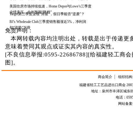
美国住房市场持续低迷，Home Depot与Lowe’s三季度
业绩承压、全年预期“降档”
Target第三季度业绩“滑坡”，假日季能否“逆袭”？
BJ's Wholesale Club三季度销售额涨近5%，净利润
却“逆势”下滑
免责声明：
本网转载内容均注明出处，转载是出于传递更
意味着赞同其观点或证实其内容的真实性。
[不良信息举报:0595-22686788][给福建轻工商
图]。
商会简介
组织结构
福建省轻工工艺品进出口商会 2003-
地址：泉州市丰泽区城东街道
电话：0595-226
网站备案