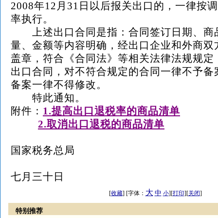
2008年12月31日以后报关出口的，一律按
率执行。
上述出口合同是指：合同签订日期、商
量、金额等内容明确，经出口企业和外商双
盖章，符合《合同法》等相关法律法规规定
出口合同，对不符合规定的合同一律不予备
备案一律不得修改。
特此通知。
附件：
1.提高出口退税率的商品清单
2.取消出口退税的商品清单
财政
国家税务总局
二〇〇
七月三十日
大
中
[
收藏
] [字体：
小
][
打印
][
关闭
]
特别推荐