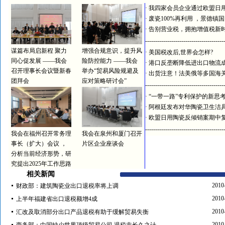
·
我四家会员企业通过欧盟日
·
废瓷100%再利用 ，景德镇
·
告别营业税，拥抱增值税新
---------------------------------------
谋篇布局启新程 聚力
增强合规意识，提升风
·
美国税改后,世界会怎样?
同心促发展 ——我会
险防控能力 ——我会
·
港口反垄断降低进出口物流
召开理事长会议暨新春
举办“贸易风险规避及
·
出货注意！法美俄等多国海
团拜会
应对策略研讨会”
---------------------------------------
·
“一带一路”专利保护的新思
·
阿根廷发布对华陶瓷卫生洁
·
欧盟日用陶瓷反倾销案期中
---------------------------------------
我会在福州召开常务理
我会在泉州和厦门召开
事长（扩大）会议 ，
片区企业座谈会
分析当前经济形势，研
究提出2025年工作思路
相关新闻
2010
财政部：建筑陶瓷业出口退税率将上调
2010
上半年福建省出口退税额增4成
2010
汇改及取消部分出口产品退税有助于缓解贸易失衡
2010