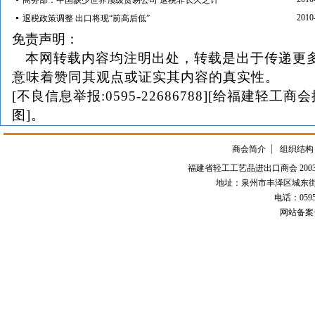
商务部：中国缺少世界顶级贸易公司 退税非长久之计
2010
退税政策调整 出口将现“前高后低”
免责声明：
本网转载内容均注明出处，转载是出于传递更
意味着赞同其观点或证实其内容的真实性。
[不良信息举报:0595-22686788][给福建轻工商
图]。
商会简介
组织结构
福建省轻工工艺品进出口商会 2003-
地址：泉州市丰泽区城东街道
电话：0595-226
网站备案