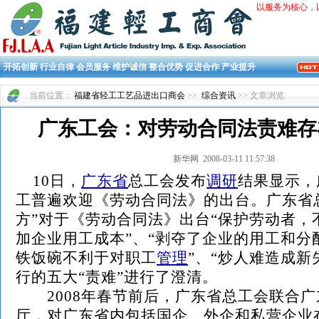
以服务为核心，
开拓创新 行业自律 会员服务 维护诚信 整合优势 促进合作 产业提升
当前位置：
福建省轻工工艺品进出口商会
>>
综合资讯
>> 文章浏览
广东工会：对劳动合同法责难存
新华网 2008-03-11 11:57:38
10日，
广东省
总工会发布
调研
结果显示，
工普遍欢迎《劳动合同法》的出台。广东省
方”对于《劳动合同法》出台“保护劳动者，
加企业用工成本”、“剥夺了企业的用工和分
铁饭碗不利于对职工
管理
”、“炒人难造成新
行的五大“责难”进行了澄清。
2008年春节前后，广东省总工会联合广
厅，对广东省内包括国企、外企和私营企业在