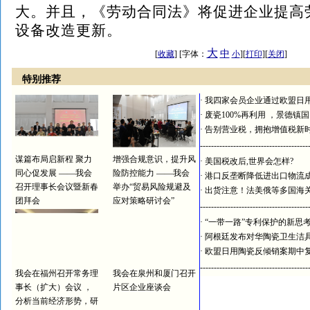
大。并且，《劳动合同法》将促进企业提高
设备改造更新。
大
中
[
收藏
] [字体：
小
][
打印
][
关闭
]
特别推荐
·
我四家会员企业通过欧盟日
·
废瓷100%再利用 ，景德镇
·
告别营业税，拥抱增值税新
---------------------------------------
谋篇布局启新程 聚力
增强合规意识，提升风
·
美国税改后,世界会怎样?
同心促发展 ——我会
险防控能力 ——我会
·
港口反垄断降低进出口物流
召开理事长会议暨新春
举办“贸易风险规避及
·
出货注意！法美俄等多国海
团拜会
应对策略研讨会”
---------------------------------------
·
“一带一路”专利保护的新思
·
阿根廷发布对华陶瓷卫生洁
·
欧盟日用陶瓷反倾销案期中
---------------------------------------
我会在福州召开常务理
我会在泉州和厦门召开
事长（扩大）会议 ，
片区企业座谈会
分析当前经济形势，研