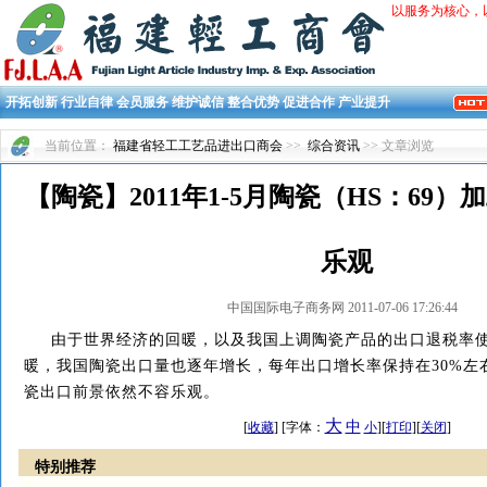
以服务为核心，
开拓创新 行业自律 会员服务 维护诚信 整合优势 促进合作 产业提升
当前位置：
福建省轻工工艺品进出口商会
>>
综合资讯
>> 文章浏览
【陶瓷】2011年1-5月陶瓷（HS：69
乐观
中国国际电子商务网 2011-07-06 17:26:44
由于世界经济的回暖，以及我国上调陶瓷产品的出口退税率使
暖，我国陶瓷出口量也逐年增长，每年出口增长率保持在30%左
瓷出口前景依然不容乐观。
大
中
[
收藏
] [字体：
小
][
打印
][
关闭
]
特别推荐