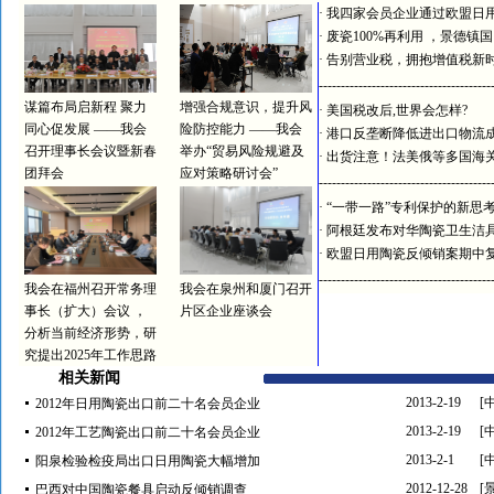
·
我四家会员企业通过欧盟日
·
废瓷100%再利用 ，景德镇
·
告别营业税，拥抱增值税新
---------------------------------------
谋篇布局启新程 聚力
增强合规意识，提升风
·
美国税改后,世界会怎样?
同心促发展 ——我会
险防控能力 ——我会
·
港口反垄断降低进出口物流
召开理事长会议暨新春
举办“贸易风险规避及
·
出货注意！法美俄等多国海
团拜会
应对策略研讨会”
---------------------------------------
·
“一带一路”专利保护的新思
·
阿根廷发布对华陶瓷卫生洁
·
欧盟日用陶瓷反倾销案期中
---------------------------------------
我会在福州召开常务理
我会在泉州和厦门召开
事长（扩大）会议 ，
片区企业座谈会
分析当前经济形势，研
究提出2025年工作思路
相关新闻
2013-2-19
[
2012年日用陶瓷出口前二十名会员企业
2013-2-19
[
2012年工艺陶瓷出口前二十名会员企业
2013-2-1
[
阳泉检验检疫局出口日用陶瓷大幅增加
2012-12-28
[
巴西对中国陶瓷餐具启动反倾销调查