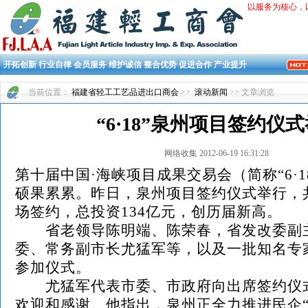
以服务为核心，
开拓创新 行业自律 会员服务 维护诚信 整合优势 促进合作 产业提升
当前位置：
福建省轻工工艺品进出口商会
>>
滚动新闻
>> 文章浏览
“6·18”泉州项目签约仪
网络收集 2012-06-19 16:31:28
第十届中国·海峡项目成果交易会（简称“6·1
硕果累累。昨日，泉州项目签约仪式举行，共
场签约，总投资134亿元，创历届新高。
省老领导陈明端、陈荣春，省发改委副
委、常务副市长尤猛军等，以及一批知名专
参加仪式。
尤猛军代表市委、市政府向出席签约仪
欢迎和感谢。他指出，泉州正全力推进民企“