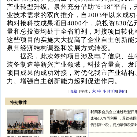
产业转型升级。泉州充分借助“6·18”平台
业技术需求的双向推介，自2003年以来成
构对接科技成果项目4800个，总投资838
量和总投资均处于全省前列，对接项目转化率
这些项目的实施大大提高了企业自主创新能
泉州经济结构调整和发展方式转变。
据悉，此次签约项目涉及电子信息、生
装备制造等新兴产业领域，科技含量高、发
项目成果的成功对接，对优化我市产业结构
力、增强自主创新能力起到促进作用。
大
中
[
收藏
] [字体：
小
][
打印
][
关闭
]
特别推荐
·
我四家会员企业通过欧盟日
·
废瓷100%再利用 ，景德镇
·
告别营业税，拥抱增值税新
---------------------------------------