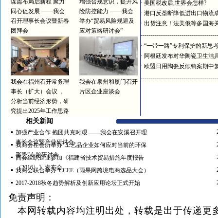
谋篇布局启新程 聚力
增强合规意识，提升风
·
美国税改后,世界会怎样?
同心促发展 ——我会
险防控能力 ——我会
·
港口反垄断降低进出口物流
召开理事长会议暨新春
举办“贸易风险规避及
·
出货注意！法美俄等多国海
团拜会
应对策略研讨会”
---------------------------------------
·
“一带一路”专利保护的新思
·
阿根廷发布对华陶瓷卫生洁
·
欧盟日用陶瓷反倾销案期中
---------------------------------------
我会在福州召开常务理
我会在泉州和厦门召开
事长（扩大）会议 ，
片区企业座谈会
分析当前经济形势，研
究提出2025年工作思路
相关新闻
加强产业合作 抱团共克时艰 ——我会在安溪召开理
事长会议暨产业研讨会
我商会在会所举办“工艺品企业如何应对当前的环保
形势”专题研讨会
商会组织企业参加《福建省技术贸易措施年度报告
（2016）》发布会
我商会联合举办“CCEE（雨果网跨境电商选品大会）
2017-2018秋冬趋势解析及创新应用论坛正式开始
免责声明：
本网转载内容均注明出处，转载是出于传递更